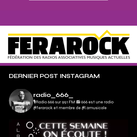
DERNIER POST INSTAGRAM
radio_666_
🎙Radio 666 sur 99.1 FM 📻
666 est une radio
@ferarock et membre de @l.amusicale