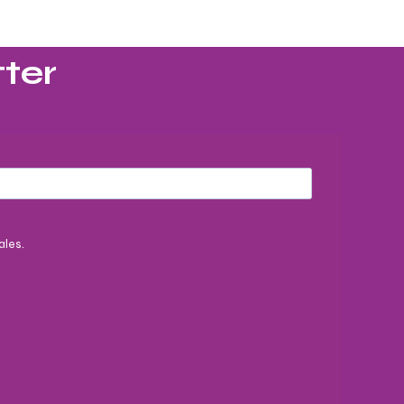
ter​
ales.