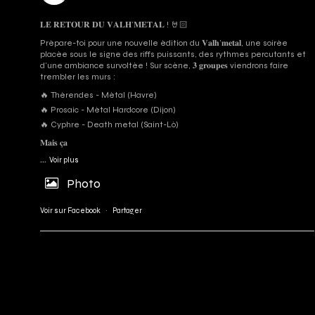
𝐋𝐄 𝐑𝐄𝐓𝐎𝐔𝐑 𝐃𝐔 𝐕𝐀𝐋𝐇’𝐌𝐄𝐓𝐀𝐋 ! 🤘🏻
Prépare-toi pour une nouvelle édition du 𝐕𝐚𝐥𝐡’𝐦𝐞𝐭𝐚𝐥, une soirée
placée sous le signe des riffs puissants, des rythmes percutants et
d'une ambiance survoltée ! Sur scène, 𝟑 𝐠𝐫𝐨𝐮𝐩𝐞𝐬 viendrons faire
trembler les murs :
🔥 Thérendes - Métal (Havre)
🔥 Prosaic - Métal Hardcore (Dijon)
🔥 Cyphre - Death metal (Saint-Lô)
𝐌𝐚𝐢𝐬 𝐜̧𝐚
...
Voir plus
Photo
Voir sur Facebook
·
Partager