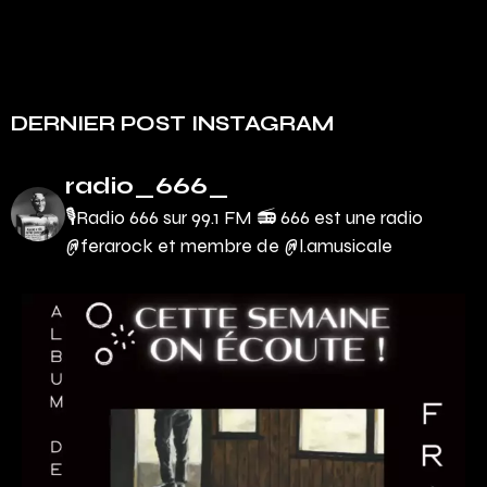
DERNIER POST INSTAGRAM
radio_666_
🎙Radio 666 sur 99.1 FM 📻
666 est une radio
@ferarock et membre de @l.amusicale