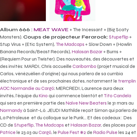
Album
666 :
MEAT WAVE
« The Incessant » (Big Scaty
Monsters).
Coups de projecteur Ferarock:
Stupeflip
«
Stup Virus » (Etic System),
The Madcaps
« Slow Down » (Howlin
Banana Records/Beast Records),
Halasan Bazar
« Burns »
(Requiem Pour un Twister). Des nouveautés, des découvertes et
des invités: MARDI, Chris accueille
Caribombo
(projet musical de
Carlos, vénézuélien d’origine) qui nous parlera de sa cumbia
électronique et de ses prochaines dates, notamment le
tremplin
AÖC Normandie au Cargö
; MERCREDI, Laurence aura deux
invités, l’équipe du
Kino
qui commence bientôt et
Tito Candela
qui sera en première partie des
Naïve New Beaters
le 31 mars au
Normandy
à Saint-Lô. JEUDI Mathilde reçoit Simon qui parlera de
La Pétroleuse et du colloque sur le Punk… Et des cadeaux : Des
CD de
Stupeflip
,
The Madcaps
et
Halasan Bazar
, des places pour
Patrice
le 23.03 au
Cargö
, le
Pulse Fest #2
de
Radio Pulse
les 24 et