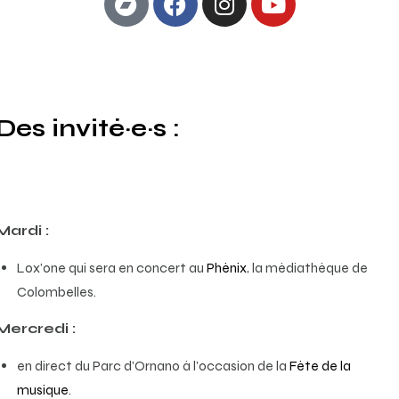
Des invité·e·s :
Mardi :
Lox’one qui sera en concert au
Phénix
, la médiathèque de
Colombelles.
Mercredi :
en direct du Parc d’Ornano à l’occasion de la
Fête de la
musique
.