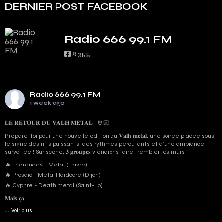
DERNIER POST FACEBOOK
Radio 666 99.1 FM
8,355
Radio 666 99.1 FM
1 week ago
𝐋𝐄 𝐑𝐄𝐓𝐎𝐔𝐑 𝐃𝐔 𝐕𝐀𝐋𝐇’𝐌𝐄𝐓𝐀𝐋 ! 🤘🏻
Prépare-toi pour une nouvelle édition du 𝐕𝐚𝐥𝐡’𝐦𝐞𝐭𝐚𝐥, une soirée placée sous
le signe des riffs puissants, des rythmes percutants et d'une ambiance
survoltée ! Sur scène, 𝟑 𝐠𝐫𝐨𝐮𝐩𝐞𝐬 viendrons faire trembler les murs :
🔥 Thérendes - Métal (Havre)
🔥 Prosaic - Métal Hardcore (Dijon)
🔥 Cyphre - Death metal (Saint-Lô)
𝐌𝐚𝐢𝐬 𝐜̧𝐚
...
Voir plus