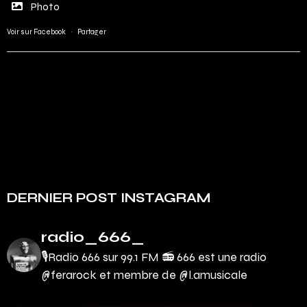
Photo
Voir sur Facebook
·
Partager
DERNIER POST INSTAGRAM
radio_666_
🎙Radio 666 sur 99.1 FM 📻
666 est une radio
@ferarock et membre de @l.amusicale