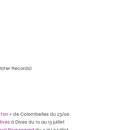
 Water Records)
ston »
de Colombelles du 23/06
dives
à Dives du 10 au 13 juillet
ival Beauregard
du 4 au 7 juillet