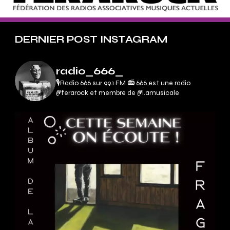
DERNIER POST INSTAGRAM
radio_666_
🎙Radio 666 sur 99.1 FM 📻
666 est une radio
@ferarock et membre de @l.amusicale