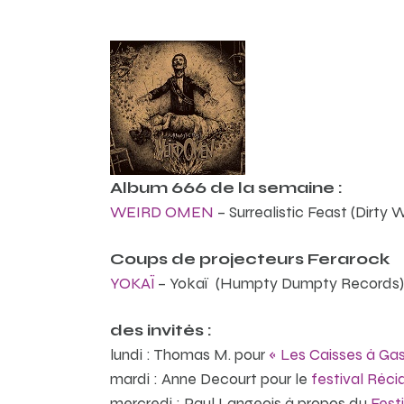
Album 666 de la semaine :
WEIRD OMEN
– Surrealistic Feast (Dirty
Coups de projecteurs Ferarock
YOKAÏ
– Yokaï (Humpty Dumpty Records)
des invités :
lundi : Thomas M. pour
« Les Caisses à Ga
mardi : Anne Decourt pour le
festival Réci
mercredi : Paul Langeois à propos du
Fest