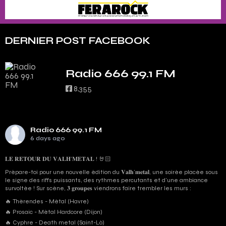
DERNIER POST FACEBOOK
Radio 666 99.1 FM
8,355
Radio 666 99.1 FM
6 days ago
𝐋𝐄 𝐑𝐄𝐓𝐎𝐔𝐑 𝐃𝐔 𝐕𝐀𝐋𝐇’𝐌𝐄𝐓𝐀𝐋 ! 🤘🏻
Prépare-toi pour une nouvelle édition du 𝐕𝐚𝐥𝐡’𝐦𝐞𝐭𝐚𝐥, une soirée placée sous
le signe des riffs puissants, des rythmes percutants et d'une ambiance
survoltée ! Sur scène, 𝟑 𝐠𝐫𝐨𝐮𝐩𝐞𝐬 viendrons faire trembler les murs :
🔥 Thérendes - Métal (Havre)
🔥 Prosaic - Métal Hardcore (Dijon)
🔥 Cyphre - Death metal (Saint-Lô)