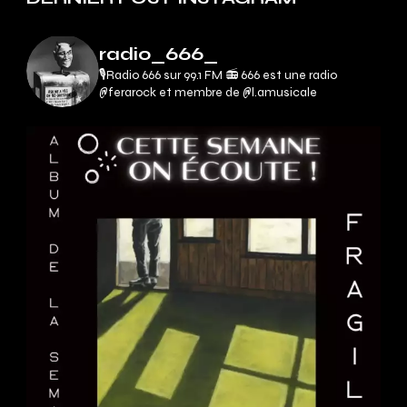
radio_666_
🎙Radio 666 sur 99.1 FM 📻
666 est une radio
@ferarock et membre de @l.amusicale