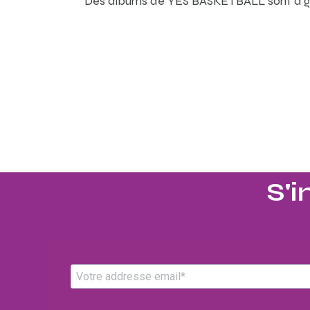
Des albums de YES BASKETBALL sont à g
S'i