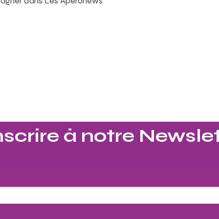
agner dans Les Aperonews
nscrire à notre Newslet