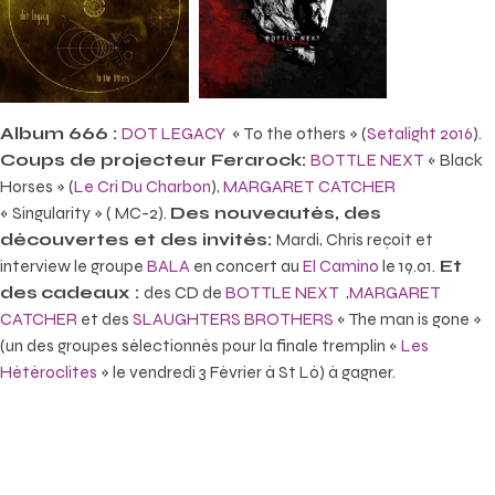
Album
666 :
DOT LEGACY
« To the others » (
Setalight 2016
).
Coups de projecteur Ferarock:
BOTTLE NEXT
« Black
Horses » (
Le Cri Du Charbon
),
MARGARET CATCHER
« Singularity » ( MC-2).
Des nouveautés, des
découvertes et des invités:
Mardi, Chris reçoit et
interview le groupe
BALA
en concert au
El Camino
le 19.01.
Et
des
cadeaux :
des CD de
BOTTLE NEXT
,
MARGARET
CATCHER
et des
SLAUGHTERS BROTHERS
« The man is gone »
(un des
groupes sélectionnés pour la finale tremplin «
Les
Hétéroclites
» le vendredi 3 Février à St Lô)
à gagner.