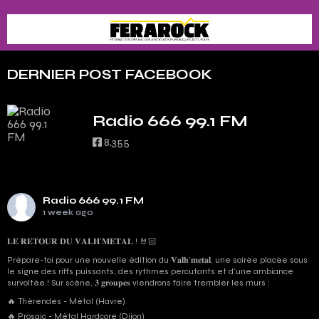
DERNIER POST FACEBOOK
Radio 666 99.1 FM
8,355
Radio 666 99.1 FM
1 week ago
𝐋𝐄 𝐑𝐄𝐓𝐎𝐔𝐑 𝐃𝐔 𝐕𝐀𝐋𝐇’𝐌𝐄𝐓𝐀𝐋 ! 🤘🏻
Prépare-toi pour une nouvelle édition du 𝐕𝐚𝐥𝐡’𝐦𝐞𝐭𝐚𝐥, une soirée placée sous
le signe des riffs puissants, des rythmes percutants et d'une ambiance
survoltée ! Sur scène, 𝟑 𝐠𝐫𝐨𝐮𝐩𝐞𝐬 viendrons faire trembler les murs :
🔥 Thérendes - Métal (Havre)
🔥 Prosaic - Métal Hardcore (Dijon)