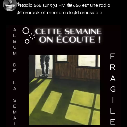
🎙Radio 666 sur 99.1 FM 📻
666 est une radio
@ferarock et membre de @l.amusicale