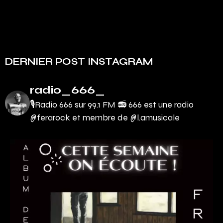
DERNIER POST INSTAGRAM
radio_666_
🎙Radio 666 sur 99.1 FM 📻
666 est une radio
@ferarock et membre de @l.amusicale