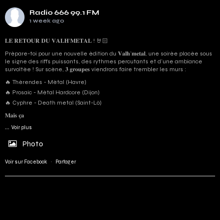
Radio 666 99.1 FM
1 week ago
𝐋𝐄 𝐑𝐄𝐓𝐎𝐔𝐑 𝐃𝐔 𝐕𝐀𝐋𝐇’𝐌𝐄𝐓𝐀𝐋 ! 🤘🏻
Prépare-toi pour une nouvelle édition du 𝐕𝐚𝐥𝐡’𝐦𝐞𝐭𝐚𝐥, une soirée placée sous
le signe des riffs puissants, des rythmes percutants et d'une ambiance
survoltée ! Sur scène, 𝟑 𝐠𝐫𝐨𝐮𝐩𝐞𝐬 viendrons faire trembler les murs :
🔥 Thérendes - Métal (Havre)
🔥 Prosaic - Métal Hardcore (Dijon)
🔥 Cyphre - Death metal (Saint-Lô)
𝐌𝐚𝐢𝐬 𝐜̧𝐚
...
Voir plus
Photo
Voir sur Facebook
·
Partager