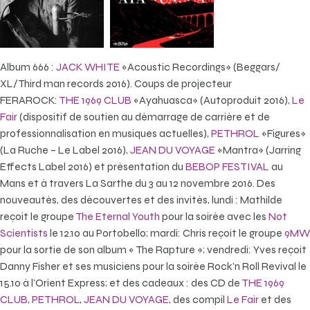
Album 666 :
JACK WHITE
«Acoustic Recordings» (Beggars/
XL/Third man records 2016). Coups de projecteur
FERAROCK:
THE 1969 CLUB
«Ayahuasca» (Autoproduit 2016),
Le
Fair
(dispositif de soutien au démarrage de carrière et de
professionnalisation en musiques actuelles),
PETHROL
«Figures»
(La Ruche – Le Label 2016),
JEAN DU VOYAGE
«Mantra» (Jarring
Effects Label 2016) et présentation du
BEBOP FESTIVAL
au
Mans et à travers La Sarthe du 3 au 12 novembre 2016. Des
nouveautés, des découvertes et des invités, lundi : Mathilde
reçoit le groupe
The Eternal Youth
pour la soirée avec les
Not
Scientists
le 12.10 au Portobello; mardi: Chris reçoit le groupe
9MW
pour la sortie de son album « The Rapture »; vendredi: Yves reçoit
Danny Fisher et ses musiciens pour la soirée Rock’n Roll Revival le
15.10 à l’Orient Express; et des cadeaux : des CD de
THE 1969
CLUB
,
PETHROL
,
JEAN DU VOYAGE
, des compil
Le Fair
et des