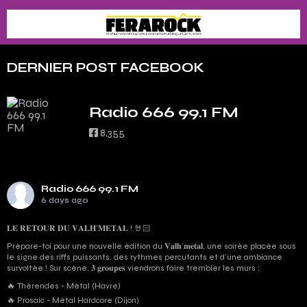
DERNIER POST FACEBOOK
Radio 666 99.1 FM
8,355
Radio 666 99.1 FM
6 days ago
𝐋𝐄 𝐑𝐄𝐓𝐎𝐔𝐑 𝐃𝐔 𝐕𝐀𝐋𝐇’𝐌𝐄𝐓𝐀𝐋 ! 🤘🏻
Prépare-toi pour une nouvelle édition du 𝐕𝐚𝐥𝐡’𝐦𝐞𝐭𝐚𝐥, une soirée placée sous
le signe des riffs puissants, des rythmes percutants et d'une ambiance
survoltée ! Sur scène, 𝟑 𝐠𝐫𝐨𝐮𝐩𝐞𝐬 viendrons faire trembler les murs :
🔥 Thérendes - Métal (Havre)
🔥 Prosaic - Métal Hardcore (Dijon)