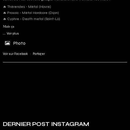
🔥 Thérendes - Métal (Havre)
🔥 Prosaic - Métal Hardcore (Dijon)
🔥 Cyphre - Death metal (Saint-Lô)
𝐌𝐚𝐢𝐬 𝐜̧𝐚
...
Voir plus
Photo
Voir sur Facebook
·
Partager
DERNIER POST INSTAGRAM