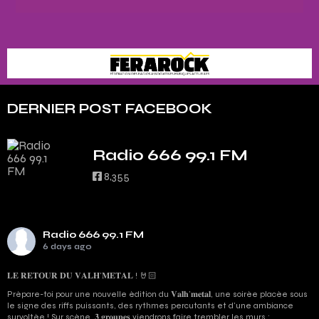
DERNIER POST FACEBOOK
Radio 666 99.1 FM
8,355
Radio 666 99.1 FM
6 days ago
𝐋𝐄 𝐑𝐄𝐓𝐎𝐔𝐑 𝐃𝐔 𝐕𝐀𝐋𝐇’𝐌𝐄𝐓𝐀𝐋 ! 🤘🏻
Prépare-toi pour une nouvelle édition du 𝐕𝐚𝐥𝐡’𝐦𝐞𝐭𝐚𝐥, une soirée placée sous
le signe des riffs puissants, des rythmes percutants et d'une ambiance
survoltée ! Sur scène, 𝟑 𝐠𝐫𝐨𝐮𝐩𝐞𝐬 viendrons faire trembler les murs :