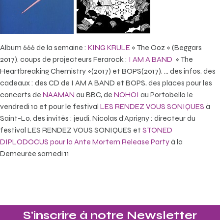
Album 666 de la semaine :
KING KRULE
« The Ooz » (Beggars
2017), coups de projecteurs Ferarock :
I AM A BAND
» The
Heartbreaking Chemistry »(2017) et BOPS(2017), … des infos, des
cadeaux : des CD de I AM A BAND et BOPS, des places pour les
concerts de
NAAMAN
au BBC, de
NOHOI
au Portobello le
vendredi 10 et pour le festival
LES RENDEZ VOUS SONIQUES
à
Saint-Lo, des invités : jeudi, Nicolas d’Aprigny : directeur du
festival LES RENDEZ VOUS SONIQUES et
STONED
DIPLODOCUS pour la Ante Mortem Release Party
à la
Demeurée samedi 11
S'inscrire à notre Newsletter​