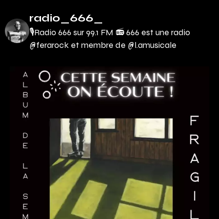
radio_666_
🎙Radio 666 sur 99.1 FM 📻
666 est une radio
@ferarock et membre de @l.amusicale