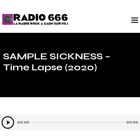
SAMPLE SICKNESS –
Time Lapse (2020)
Lecteur
00:00
00:00
audio