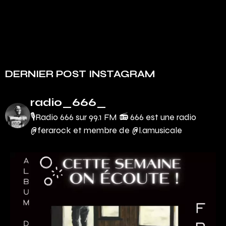
DERNIER POST INSTAGRAM
radio_666_
🎙Radio 666 sur 99.1 FM 📻
666 est une radio
@ferarock et membre de @l.amusicale