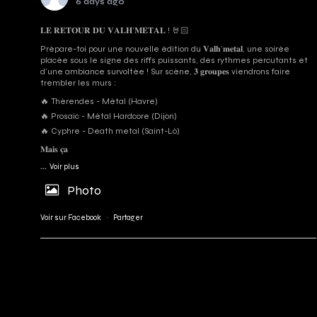
6 days ago
𝐋𝐄 𝐑𝐄𝐓𝐎𝐔𝐑 𝐃𝐔 𝐕𝐀𝐋𝐇’𝐌𝐄𝐓𝐀𝐋 ! 🤘🏻
Prépare-toi pour une nouvelle édition du 𝐕𝐚𝐥𝐡’𝐦𝐞𝐭𝐚𝐥, une soirée
placée sous le signe des riffs puissants, des rythmes percutants et
d'une ambiance survoltée ! Sur scène, 𝟑 𝐠𝐫𝐨𝐮𝐩𝐞𝐬 viendrons faire
trembler les murs :
🔥 Thérendes - Métal (Havre)
🔥 Prosaic - Métal Hardcore (Dijon)
🔥 Cyphre - Death metal (Saint-Lô)
𝐌𝐚𝐢𝐬 𝐜̧𝐚
...
Voir plus
Photo
Voir sur Facebook
·
Partager