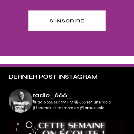
S'INSCRIRE
DERNIER POST INSTAGRAM
radio_666_
🎙Radio 666 sur 99.1 FM 📻
666 est une radio
@ferarock et membre de @l.amusicale