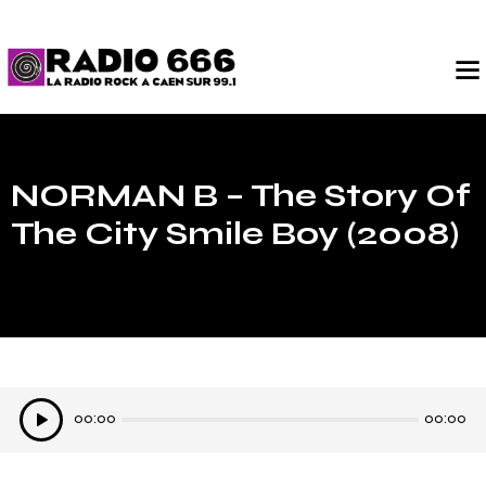
NORMAN B – The Story Of
The City Smile Boy (2008)
Lecteur
00:00
00:00
audio