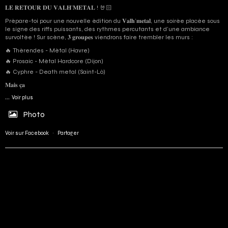
𝐋𝐄 𝐑𝐄𝐓𝐎𝐔𝐑 𝐃𝐔 𝐕𝐀𝐋𝐇’𝐌𝐄𝐓𝐀𝐋 ! 🤘🏻
Prépare-toi pour une nouvelle édition du 𝐕𝐚𝐥𝐡’𝐦𝐞𝐭𝐚𝐥, une soirée placée sous
le signe des riffs puissants, des rythmes percutants et d'une ambiance
survoltée ! Sur scène, 𝟑 𝐠𝐫𝐨𝐮𝐩𝐞𝐬 viendrons faire trembler les murs :
🔥 Thérendes - Métal (Havre)
🔥 Prosaic - Métal Hardcore (Dijon)
🔥 Cyphre - Death metal (Saint-Lô)
𝐌𝐚𝐢𝐬 𝐜̧𝐚
...
Voir plus
Photo
Voir sur Facebook
·
Partager