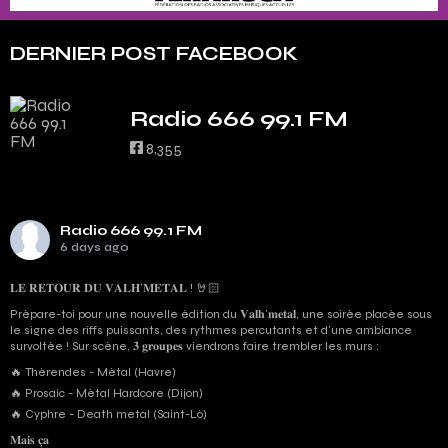
DERNIER POST FACEBOOK
Radio 666 99.1 FM
8,355
Radio 666 99.1 FM
6 days ago
𝐋𝐄 𝐑𝐄𝐓𝐎𝐔𝐑 𝐃𝐔 𝐕𝐀𝐋𝐇’𝐌𝐄𝐓𝐀𝐋 ! 🤘🏻
Prépare-toi pour une nouvelle édition du 𝐕𝐚𝐥𝐡’𝐦𝐞𝐭𝐚𝐥, une soirée placée sous
le signe des riffs puissants, des rythmes percutants et d'une ambiance
survoltée ! Sur scène, 𝟑 𝐠𝐫𝐨𝐮𝐩𝐞𝐬 viendrons faire trembler les murs :
🔥 Thérendes - Métal (Havre)
🔥 Prosaic - Métal Hardcore (Dijon)
🔥 Cyphre - Death metal (Saint-Lô)
𝐌𝐚𝐢𝐬 𝐜̧𝐚