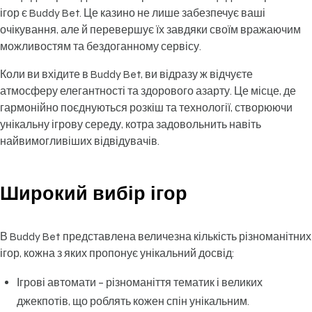
ігор є Buddy Bet. Це казино не лише забезпечує ваші
очікування, але й перевершує їх завдяки своїм вражаючим
можливостям та бездоганному сервісу.
Коли ви вхідите в Buddy Bet, ви відразу ж відчуєте
атмосферу елегантності та здорового азарту. Це місце, де
гармонійно поєднуються розкіш та технології, створюючи
унікальну ігрову середу, котра задовольнить навіть
найвимогливіших відвідувачів.
Широкий вибір ігор
В Buddy Bet представлена величезна кількість різноманітних
ігор, кожна з яких пропонує унікальний досвід:
Ігрові автомати – різноманіття тематик і великих
джекпотів, що роблять кожен спін унікальним.