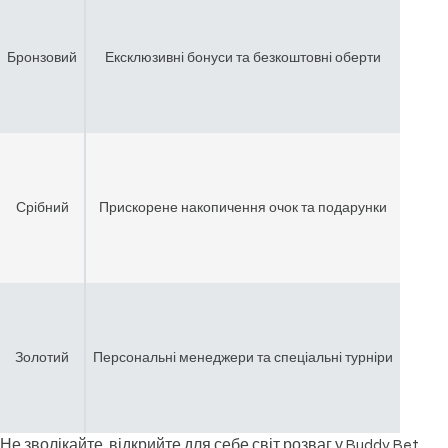
Бронзовий
Ексклюзивні бонуси та безкоштовні оберти
Срібний
Прискорене накопичення очок та подарунки
Золотий
Персональні менеджери та спеціальні турніри
Не зволікайте, відкрийте для себе світ розваг у Buddy Bet.