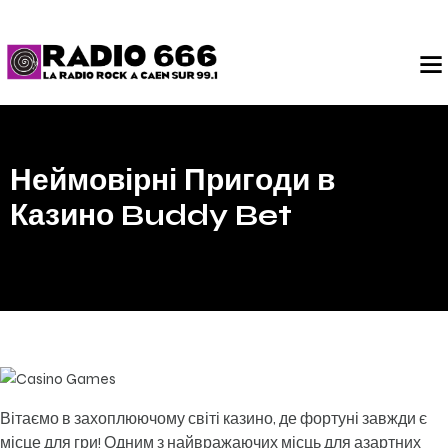
Неймовірні Пригоди в
Казино Buddy Bet
Вітаємо в захоплюючому світі казино, де фортуні завжди є
місце для гри! Одним з найвражаючих місць для азартних