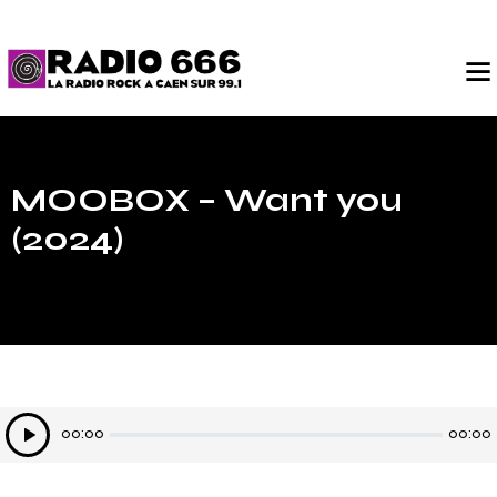
MOOBOX – Want you
(2024)
Lecteur
00:00
00:00
audio