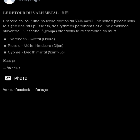
6 days ago
𝐋𝐄 𝐑𝐄𝐓𝐎𝐔𝐑 𝐃𝐔 𝐕𝐀𝐋𝐇’𝐌𝐄𝐓𝐀𝐋 ! 🤘🏻
Prépare-toi pour une nouvelle édition du 𝐕𝐚𝐥𝐡’𝐦𝐞𝐭𝐚𝐥, une soirée placée sous
le signe des riffs puissants, des rythmes percutants et d'une ambiance
survoltée ! Sur scène, 𝟑 𝐠𝐫𝐨𝐮𝐩𝐞𝐬 viendrons faire trembler les murs :
🔥 Thérendes - Métal (Havre)
🔥 Prosaic - Métal Hardcore (Dijon)
🔥 Cyphre - Death metal (Saint-Lô)
𝐌𝐚𝐢𝐬 𝐜̧𝐚
...
Voir plus
Photo
Voir sur Facebook
·
Partager