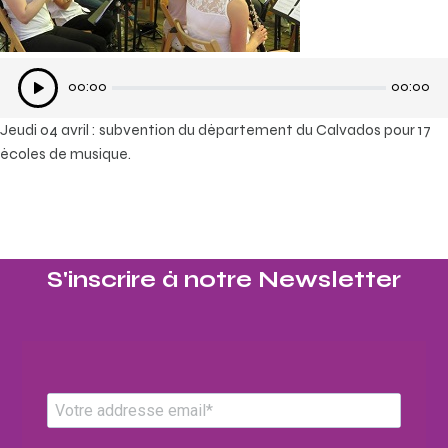
Lecteur
00:00
00:00
audio
Jeudi 04 avril : subvention du département du Calvados pour 17
écoles de musique.
S'inscrire à notre Newsletter​