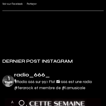
Voir sur Facebook
·
Partager
DERNIER POST INSTAGRAM
radio_666_
🎙Radio 666 sur 99.1 FM 📻
666 est une radio
@ferarock et membre de @l.amusicale