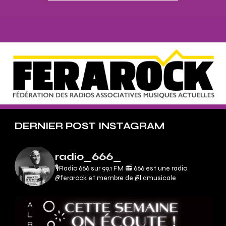
DERNIER POST INSTAGRAM
radio_666_
🎙Radio 666 sur 99.1 FM 📻
666 est une radio
@ferarock et membre de @l.amusicale