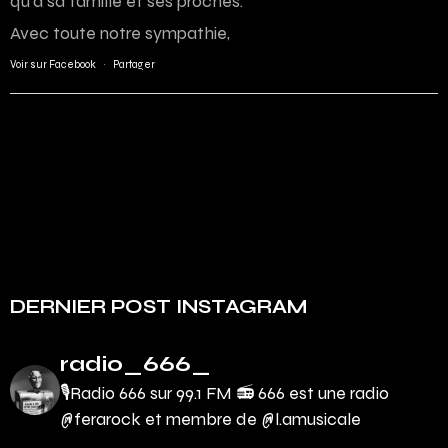
qu’à sa famille et ses proches.
Avec toute notre sympathie,
Voir sur Facebook
·
Partager
DERNIER POST INSTAGRAM
radio_666_
🎙Radio 666 sur 99.1 FM 📻
666 est une radio
@ferarock et membre de @l.amusicale