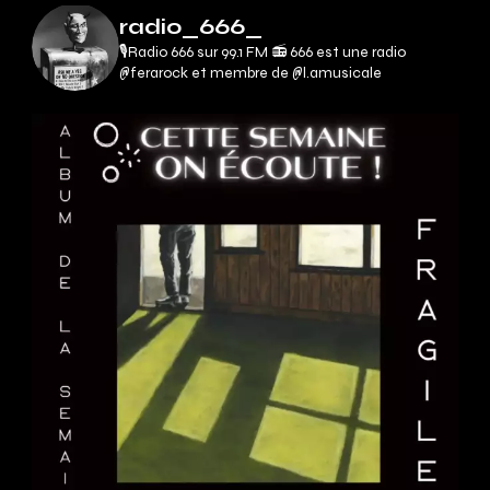
radio_666_
🎙Radio 666 sur 99.1 FM 📻
666 est une radio
@ferarock et membre de @l.amusicale