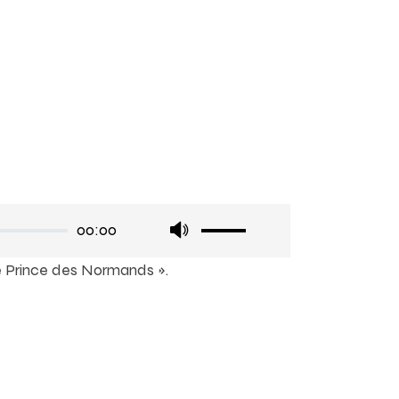
Utilisez
00:00
les
flèches
me Prince des Normands ».
haut/bas
pour
augmenter
ou
diminuer