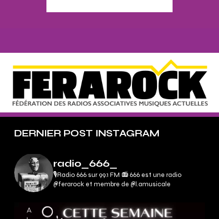
DERNIER POST INSTAGRAM
radio_666_
🎙Radio 666 sur 99.1 FM 📻
666 est une radio
@ferarock et membre de @l.amusicale