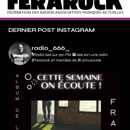
DERNIER POST INSTAGRAM
radio_666_
🎙Radio 666 sur 99.1 FM 📻
666 est une radio
@ferarock et membre de @l.amusicale