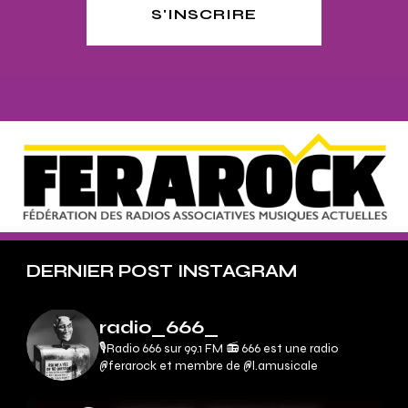
S'INSCRIRE
DERNIER POST INSTAGRAM
radio_666_
🎙Radio 666 sur 99.1 FM 📻
666 est une radio
@ferarock et membre de @l.amusicale