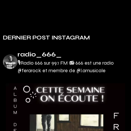
DERNIER POST INSTAGRAM
radio_666_
🎙Radio 666 sur 99.1 FM 📻
666 est une radio
@ferarock et membre de @l.amusicale