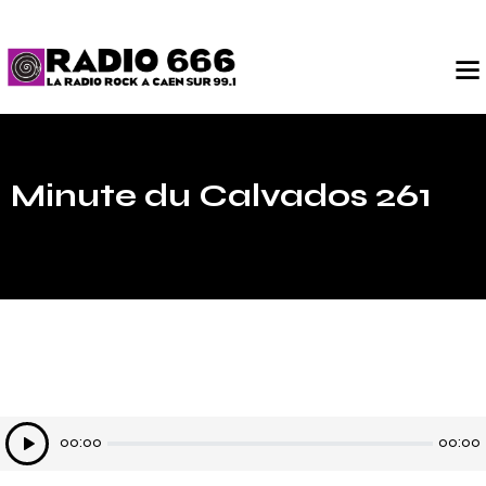
Minute du Calvados 261
Lecteur
00:00
00:00
audio