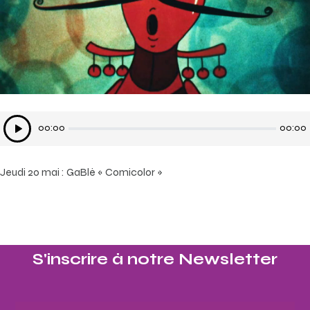
Lecteur
00:00
00:00
audio
Jeudi 20 mai : GaBlé « Comicolor »
S'inscrire à notre Newsletter​