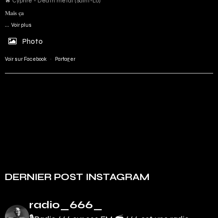
🔥 Cyphre - Death metal (Saint-Lô)
𝐌𝐚𝐢𝐬 𝐜̧𝐚
...
Voir plus
Photo
Voir sur Facebook
·
Partager
DERNIER POST INSTAGRAM
radio_666_