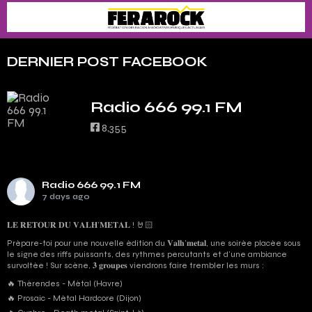
DERNIER POST FACEBOOK
Radio 666 99.1 FM
8,355
Radio 666 99.1 FM
7 days ago
𝐋𝐄 𝐑𝐄𝐓𝐎𝐔𝐑 𝐃𝐔 𝐕𝐀𝐋𝐇’𝐌𝐄𝐓𝐀𝐋 ! 🤘🏻
Prépare-toi pour une nouvelle édition du 𝐕𝐚𝐥𝐡’𝐦𝐞𝐭𝐚𝐥, une soirée placée sous
le signe des riffs puissants, des rythmes percutants et d'une ambiance
survoltée ! Sur scène, 𝟑 𝐠𝐫𝐨𝐮𝐩𝐞𝐬 viendrons faire trembler les murs :
🔥 Thérendes - Métal (Havre)
🔥 Prosaic - Métal Hardcore (Dijon)