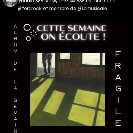
🎙Radio 666 sur 99.1 FM 📻
666 est une radio
@ferarock et membre de @l.amusicale