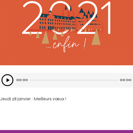
Lecteur
00:00
00:00
audio
Jeudi 28 janvier : Meilleurs vœux !