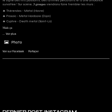
le signe des riffs puissants, des rythmes percutants et d'une ambiance
survoltée ! Sur scène, 𝟑 𝐠𝐫𝐨𝐮𝐩𝐞𝐬 viendrons faire trembler les murs :
🔥 Thérendes - Métal (Havre)
🔥 Prosaic - Métal Hardcore (Dijon)
🔥 Cyphre - Death metal (Saint-Lô)
𝐌𝐚𝐢𝐬 𝐜̧𝐚
...
Voir plus
Photo
Voir sur Facebook
·
Partager
DERNIER POST INSTAGRAM