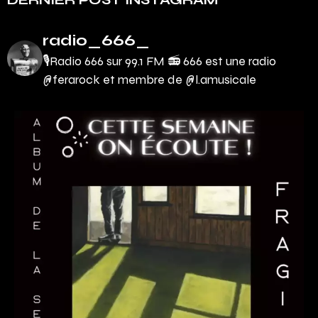
radio_666_
🎙Radio 666 sur 99.1 FM 📻
666 est une radio
@ferarock et membre de @l.amusicale