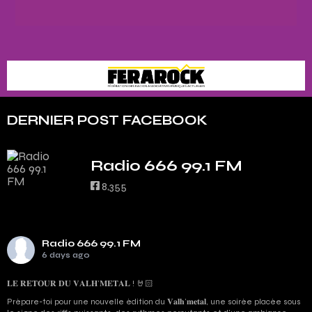
DERNIER POST FACEBOOK
Radio 666 99.1 FM
8,355
Radio 666 99.1 FM
6 days ago
𝐋𝐄 𝐑𝐄𝐓𝐎𝐔𝐑 𝐃𝐔 𝐕𝐀𝐋𝐇’𝐌𝐄𝐓𝐀𝐋 ! 🤘🏻
Prépare-toi pour une nouvelle édition du 𝐕𝐚𝐥𝐡’𝐦𝐞𝐭𝐚𝐥, une soirée placée sous