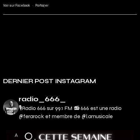
Voir sur Facebook
·
Partager
DERNIER POST INSTAGRAM
radio_666_
🎙Radio 666 sur 99.1 FM 📻
666 est une radio
@ferarock et membre de @l.amusicale