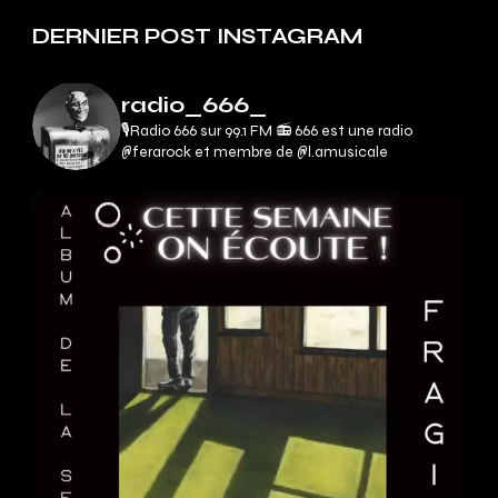
DERNIER POST INSTAGRAM
radio_666_
🎙Radio 666 sur 99.1 FM 📻
666 est une radio
@ferarock et membre de @l.amusicale