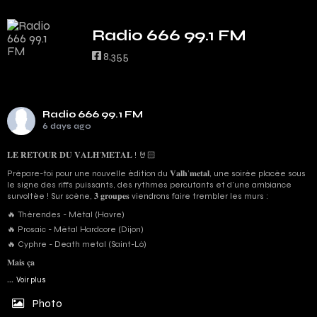
Radio 666 99.1 FM
8,355
Radio 666 99.1 FM
6 days ago
𝐋𝐄 𝐑𝐄𝐓𝐎𝐔𝐑 𝐃𝐔 𝐕𝐀𝐋𝐇’𝐌𝐄𝐓𝐀𝐋 ! 🤘🏻
Prépare-toi pour une nouvelle édition du 𝐕𝐚𝐥𝐡’𝐦𝐞𝐭𝐚𝐥, une soirée placée sous
le signe des riffs puissants, des rythmes percutants et d'une ambiance
survoltée ! Sur scène, 𝟑 𝐠𝐫𝐨𝐮𝐩𝐞𝐬 viendrons faire trembler les murs :
🔥 Thérendes - Métal (Havre)
🔥 Prosaic - Métal Hardcore (Dijon)
🔥 Cyphre - Death metal (Saint-Lô)
𝐌𝐚𝐢𝐬 𝐜̧𝐚
...
Voir plus
Photo