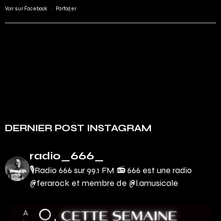
Voir sur Facebook
·
Partager
DERNIER POST INSTAGRAM
radio_666_
🎙Radio 666 sur 99.1 FM 📻
666 est une radio
@ferarock et membre de @l.amusicale