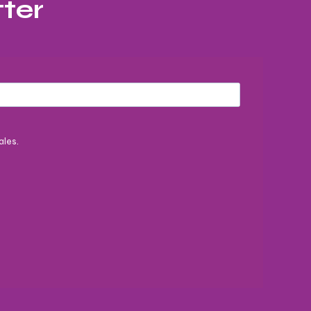
ter​
volume.
ales.