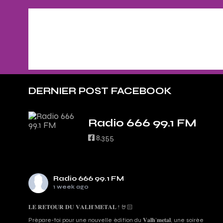
DERNIER POST FACEBOOK
Radio 666 99.1 FM
8,355
Radio 666 99.1 FM
1 week ago
𝐋𝐄 𝐑𝐄𝐓𝐎𝐔𝐑 𝐃𝐔 𝐕𝐀𝐋𝐇’𝐌𝐄𝐓𝐀𝐋 ! 🤘🏻
Prépare-toi pour une nouvelle édition du 𝐕𝐚𝐥𝐡’𝐦𝐞𝐭𝐚𝐥, une soirée