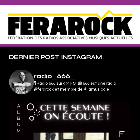
DERNIER POST INSTAGRAM
radio_666_
🎙Radio 666 sur 99.1 FM 📻
666 est une radio
@ferarock et membre de @l.amusicale