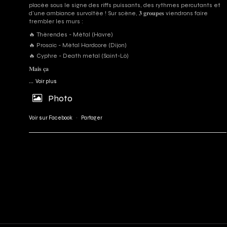
placée sous le signe des riffs puissants, des rythmes percutants et
d'une ambiance survoltée ! Sur scène, 𝟑 𝐠𝐫𝐨𝐮𝐩𝐞𝐬 viendrons faire
trembler les murs :
🔥 Thérendes - Métal (Havre)
🔥 Prosaic - Métal Hardcore (Dijon)
🔥 Cyphre - Death metal (Saint-Lô)
𝐌𝐚𝐢𝐬 𝐜̧𝐚
...
Voir plus
Photo
Voir sur Facebook
·
Partager