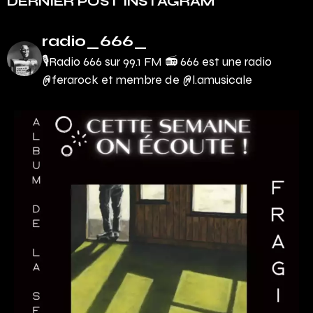
DERNIER POST INSTAGRAM
radio_666_
🎙Radio 666 sur 99.1 FM 📻
666 est une radio
@ferarock et membre de @l.amusicale