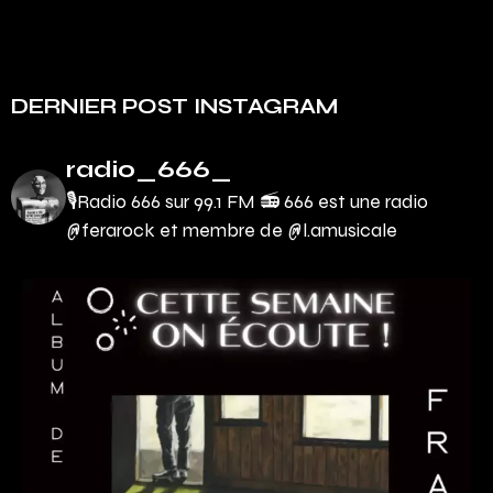
DERNIER POST INSTAGRAM
radio_666_
🎙Radio 666 sur 99.1 FM 📻
666 est une radio
@ferarock et membre de @l.amusicale