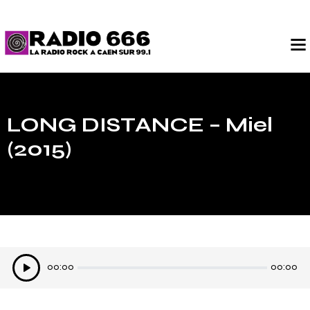
LONG DISTANCE – Miel
(2015)
Lecteur
00:00
00:00
audio