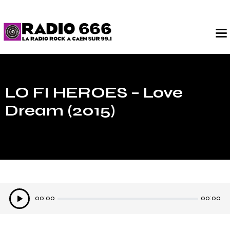
LO FI HEROES – Love
Dream (2015)
Lecteur
00:00
00:00
audio