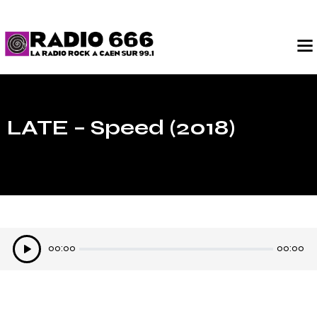
LATE – Speed (2018)
Lecteur
00:00
00:00
audio