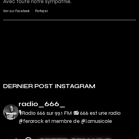
Avec toute notre sympathie,
Voir sur Facebook
·
Partager
DERNIER POST INSTAGRAM
radio_666_
🎙Radio 666 sur 99.1 FM 📻
666 est une radio
@ferarock et membre de @l.amusicale