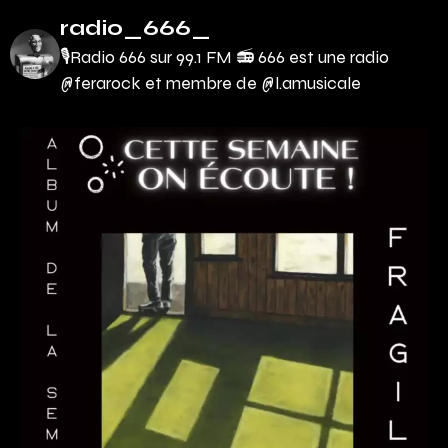
radio_666_
🎙Radio 666 sur 99.1 FM 📻
666 est une radio
@ferarock et membre de @l.amusicale