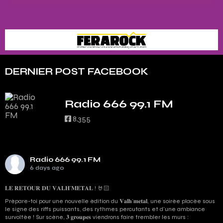
DERNIER POST FACEBOOK
Radio 666 99.1 FM
8,355
Radio 666 99.1 FM
6 days ago
𝐋𝐄 𝐑𝐄𝐓𝐎𝐔𝐑 𝐃𝐔 𝐕𝐀𝐋𝐇’𝐌𝐄𝐓𝐀𝐋 ! 🤘🏻
Prépare-toi pour une nouvelle édition du 𝐕𝐚𝐥𝐡’𝐦𝐞𝐭𝐚𝐥, une soirée placée sous
le signe des riffs puissants, des rythmes percutants et d'une ambiance
survoltée ! Sur scène, 𝟑 𝐠𝐫𝐨𝐮𝐩𝐞𝐬 viendrons faire trembler les murs :