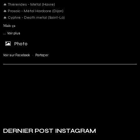
🔥 Thérendes - Métal (Havre)
🔥 Prosaic - Métal Hardcore (Dijon)
🔥 Cyphre - Death metal (Saint-Lô)
𝐌𝐚𝐢𝐬 𝐜̧𝐚
...
Voir plus
Photo
Voir sur Facebook
·
Partager
DERNIER POST INSTAGRAM