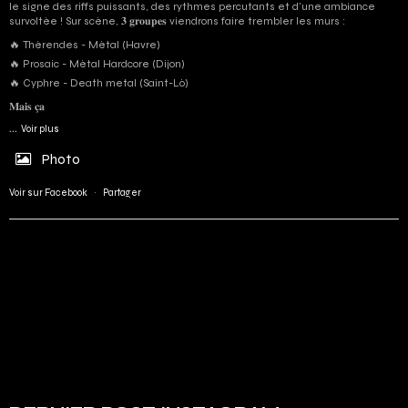
le signe des riffs puissants, des rythmes percutants et d'une ambiance
survoltée ! Sur scène, 𝟑 𝐠𝐫𝐨𝐮𝐩𝐞𝐬 viendrons faire trembler les murs :
🔥 Thérendes - Métal (Havre)
🔥 Prosaic - Métal Hardcore (Dijon)
🔥 Cyphre - Death metal (Saint-Lô)
𝐌𝐚𝐢𝐬 𝐜̧𝐚
...
Voir plus
Photo
Voir sur Facebook
·
Partager