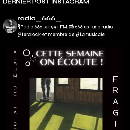
DERNIER POST INSTAGRAM
radio_666_
🎙Radio 666 sur 99.1 FM 📻
666 est une radio
@ferarock et membre de @l.amusicale