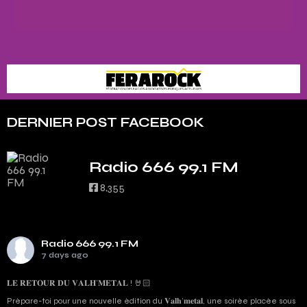
DERNIER POST FACEBOOK
Radio 666 99.1 FM
8,355
Radio 666 99.1 FM
7 days ago
𝐋𝐄 𝐑𝐄𝐓𝐎𝐔𝐑 𝐃𝐔 𝐕𝐀𝐋𝐇’𝐌𝐄𝐓𝐀𝐋 ! 🤘🏻
Prépare-toi pour une nouvelle édition du 𝐕𝐚𝐥𝐡’𝐦𝐞𝐭𝐚𝐥, une soirée placée sous