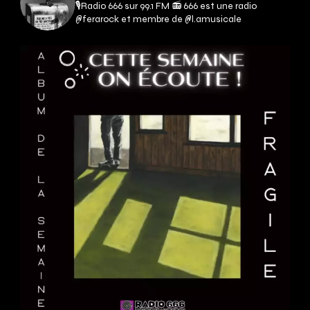
🎙Radio 666 sur 99.1 FM 📻
666 est une radio
@ferarock et membre de @l.amusicale