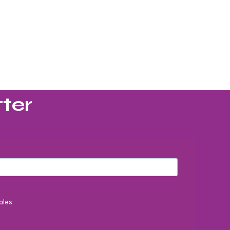
ter​
ales.