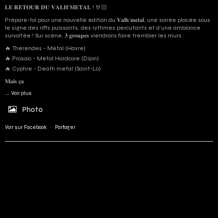
𝐋𝐄 𝐑𝐄𝐓𝐎𝐔𝐑 𝐃𝐔 𝐕𝐀𝐋𝐇’𝐌𝐄𝐓𝐀𝐋 ! 🤘🏻
Prépare-toi pour une nouvelle édition du 𝐕𝐚𝐥𝐡’𝐦𝐞𝐭𝐚𝐥, une soirée placée sous
le signe des riffs puissants, des rythmes percutants et d'une ambiance
survoltée ! Sur scène, 𝟑 𝐠𝐫𝐨𝐮𝐩𝐞𝐬 viendrons faire trembler les murs :
🔥 Thérendes - Métal (Havre)
🔥 Prosaic - Métal Hardcore (Dijon)
🔥 Cyphre - Death metal (Saint-Lô)
𝐌𝐚𝐢𝐬 𝐜̧𝐚
...
Voir plus
Photo
Voir sur Facebook
·
Partager