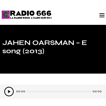
JAHEN OARSMAN – E
song (2013)
Lecteur
00:00
00:00
audio