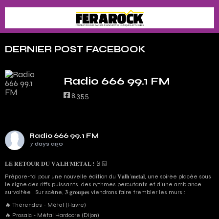
DERNIER POST FACEBOOK
Radio 666 99.1 FM
8,355
Radio 666 99.1 FM
7 days ago
𝐋𝐄 𝐑𝐄𝐓𝐎𝐔𝐑 𝐃𝐔 𝐕𝐀𝐋𝐇’𝐌𝐄𝐓𝐀𝐋 ! 🤘🏻
Prépare-toi pour une nouvelle édition du 𝐕𝐚𝐥𝐡’𝐦𝐞𝐭𝐚𝐥, une soirée placée sous
le signe des riffs puissants, des rythmes percutants et d'une ambiance
survoltée ! Sur scène, 𝟑 𝐠𝐫𝐨𝐮𝐩𝐞𝐬 viendrons faire trembler les murs :
🔥 Thérendes - Métal (Havre)
🔥 Prosaic - Métal Hardcore (Dijon)