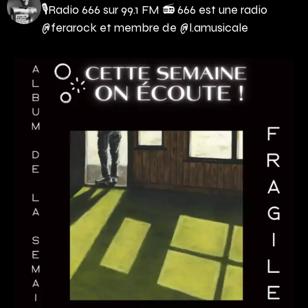
🎙Radio 666 sur 99.1 FM 📻
666 est une radio
@ferarock et membre de @l.amusicale