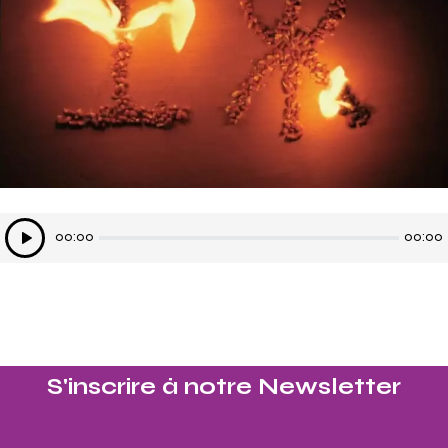
Lecteur
00:00
00:00
audio
S'inscrire à notre Newsletter​