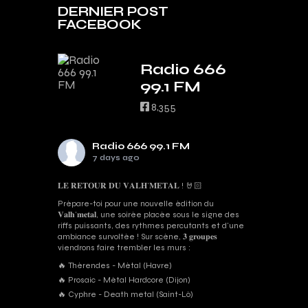
DERNIER POST
FACEBOOK
Radio 666
99.1 FM
8,355
Radio 666 99.1 FM
7 days ago
𝐋𝐄 𝐑𝐄𝐓𝐎𝐔𝐑 𝐃𝐔 𝐕𝐀𝐋𝐇’𝐌𝐄𝐓𝐀𝐋 ! 🤘🏻
Prépare-toi pour une nouvelle édition du
𝐕𝐚𝐥𝐡’𝐦𝐞𝐭𝐚𝐥, une soirée placée sous le signe des
riffs puissants, des rythmes percutants et d'une
ambiance survoltée ! Sur scène, 𝟑 𝐠𝐫𝐨𝐮𝐩𝐞𝐬
viendrons faire trembler les murs :
🔥 Thérendes - Métal (Havre)
🔥 Prosaic - Métal Hardcore (Dijon)
🔥 Cyphre - Death metal (Saint-Lô)