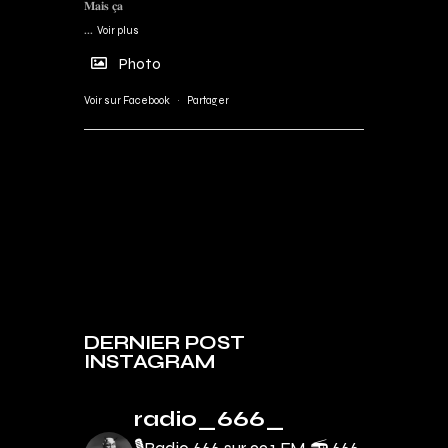
𝐌𝐚𝐢𝐬 𝐜̧𝐚
...
Voir plus
Photo
Voir sur Facebook
·
Partager
DERNIER POST
INSTAGRAM
radio_666_
🎙Radio 666 sur 99.1 FM 📻
666