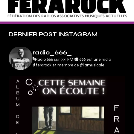
DERNIER POST INSTAGRAM
radio_666_
🎙Radio 666 sur 99.1 FM 📻
666 est une radio
@ferarock et membre de @l.amusicale