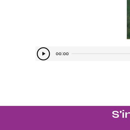
Lecteur
00:00
audio
S'i