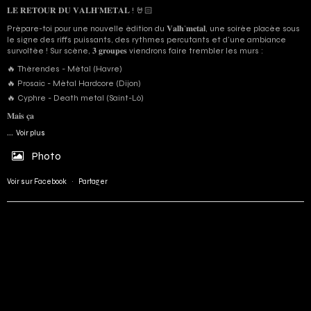
𝐋𝐄 𝐑𝐄𝐓𝐎𝐔𝐑 𝐃𝐔 𝐕𝐀𝐋𝐇’𝐌𝐄𝐓𝐀𝐋 ! 🤘🏻
Prépare-toi pour une nouvelle édition du 𝐕𝐚𝐥𝐡’𝐦𝐞𝐭𝐚𝐥, une soirée placée sous
le signe des riffs puissants, des rythmes percutants et d'une ambiance
survoltée ! Sur scène, 𝟑 𝐠𝐫𝐨𝐮𝐩𝐞𝐬 viendrons faire trembler les murs :
🔥 Thérendes - Métal (Havre)
🔥 Prosaic - Métal Hardcore (Dijon)
🔥 Cyphre - Death metal (Saint-Lô)
𝐌𝐚𝐢𝐬 𝐜̧𝐚
...
Voir plus
Photo
Voir sur Facebook
·
Partager