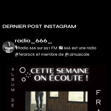
DERNIER POST INSTAGRAM
radio_666_
🎙Radio 666 sur 99.1 FM 📻
666 est une radio
@ferarock et membre de @l.amusicale