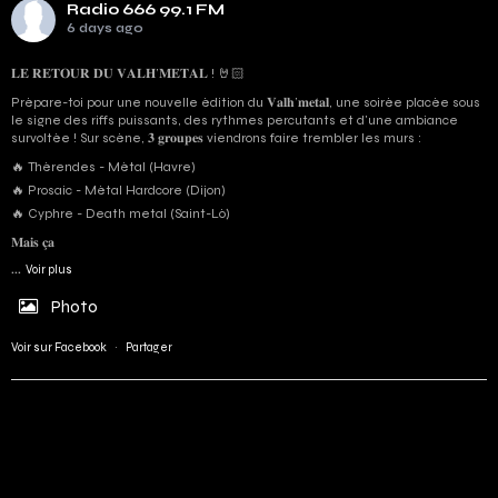
Radio 666 99.1 FM
6 days ago
𝐋𝐄 𝐑𝐄𝐓𝐎𝐔𝐑 𝐃𝐔 𝐕𝐀𝐋𝐇’𝐌𝐄𝐓𝐀𝐋 ! 🤘🏻
Prépare-toi pour une nouvelle édition du 𝐕𝐚𝐥𝐡’𝐦𝐞𝐭𝐚𝐥, une soirée placée sous
le signe des riffs puissants, des rythmes percutants et d'une ambiance
survoltée ! Sur scène, 𝟑 𝐠𝐫𝐨𝐮𝐩𝐞𝐬 viendrons faire trembler les murs :
🔥 Thérendes - Métal (Havre)
🔥 Prosaic - Métal Hardcore (Dijon)
🔥 Cyphre - Death metal (Saint-Lô)
𝐌𝐚𝐢𝐬 𝐜̧𝐚
...
Voir plus
Photo
Voir sur Facebook
·
Partager