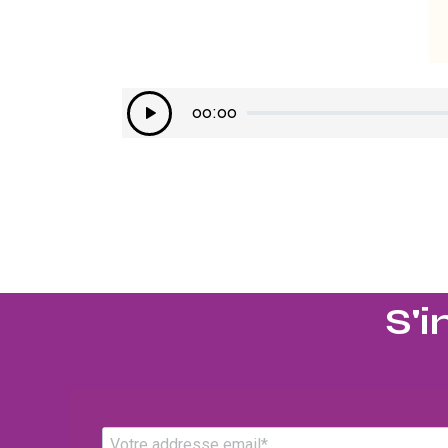
Lecteur
00:00
audio
S'i