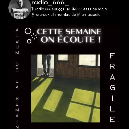
radio_666_
🎙Radio 666 sur 99.1 FM 📻
666 est une radio
@ferarock et membre de @l.amusicale