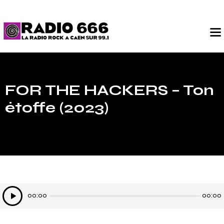
FOR THE HACKERS – Ton
étoffe (2023)
Lecteur
00:00
00:00
audio