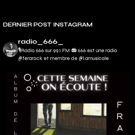
DERNIER POST INSTAGRAM
radio_666_
🎙Radio 666 sur 99.1 FM 📻
666 est une radio
@ferarock et membre de @l.amusicale