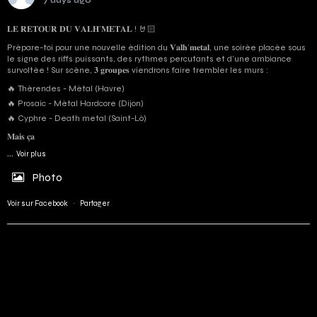
7 days ago
𝐋𝐄 𝐑𝐄𝐓𝐎𝐔𝐑 𝐃𝐔 𝐕𝐀𝐋𝐇’𝐌𝐄𝐓𝐀𝐋 ! 🤘🏻
Prépare-toi pour une nouvelle édition du 𝐕𝐚𝐥𝐡’𝐦𝐞𝐭𝐚𝐥, une soirée placée sous
le signe des riffs puissants, des rythmes percutants et d'une ambiance
survoltée ! Sur scène, 𝟑 𝐠𝐫𝐨𝐮𝐩𝐞𝐬 viendrons faire trembler les murs :
🔥 Thérendes - Métal (Havre)
🔥 Prosaic - Métal Hardcore (Dijon)
🔥 Cyphre - Death metal (Saint-Lô)
𝐌𝐚𝐢𝐬 𝐜̧𝐚
...
Voir plus
Photo
Voir sur Facebook
·
Partager