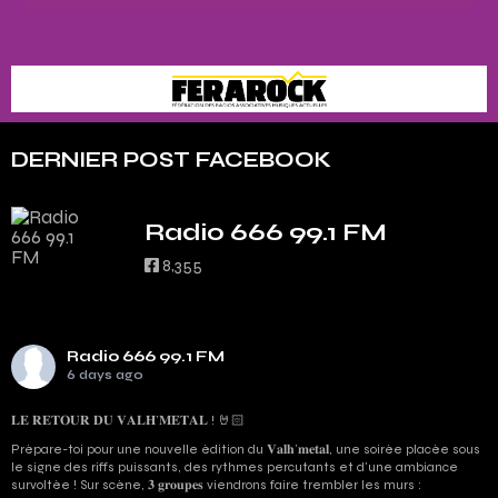
DERNIER POST FACEBOOK
Radio 666 99.1 FM
8,355
Radio 666 99.1 FM
6 days ago
𝐋𝐄 𝐑𝐄𝐓𝐎𝐔𝐑 𝐃𝐔 𝐕𝐀𝐋𝐇’𝐌𝐄𝐓𝐀𝐋 ! 🤘🏻
Prépare-toi pour une nouvelle édition du 𝐕𝐚𝐥𝐡’𝐦𝐞𝐭𝐚𝐥, une soirée placée sous
le signe des riffs puissants, des rythmes percutants et d'une ambiance
survoltée ! Sur scène, 𝟑 𝐠𝐫𝐨𝐮𝐩𝐞𝐬 viendrons faire trembler les murs :