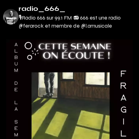
radio_666_
🎙Radio 666 sur 99.1 FM 📻
666 est une radio
@ferarock et membre de @l.amusicale