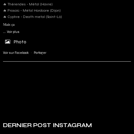
🔥 Thérendes - Métal (Havre)
🔥 Prosaic - Métal Hardcore (Dijon)
🔥 Cyphre - Death metal (Saint-Lô)
𝐌𝐚𝐢𝐬 𝐜̧𝐚
...
Voir plus
Photo
Voir sur Facebook
·
Partager
DERNIER POST INSTAGRAM