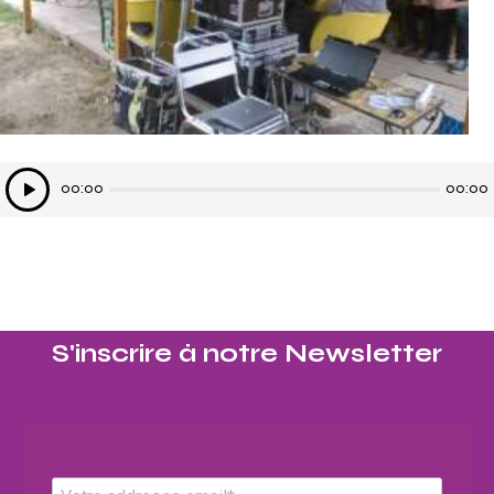
Lecteur
00:00
00:00
audio
S'inscrire à notre Newsletter​